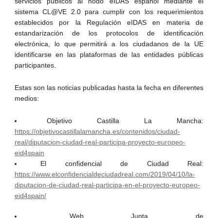
servicios públicos al nodo eIDAS español mediante el
sistema CL@VE 2.0 para cumplir con los requerimientos
establecidos por la Regulación eIDAS en materia de
estandarización de los protocolos de identificación
electrónica, lo que permitirá a los ciudadanos de la UE
identificarse en las plataformas de las entidades públicas
participantes.
Estas son las noticias publicadas hasta la fecha en diferentes
medios:
Objetivo Castilla La Mancha:
https://objetivocastillalamancha.es/contenidos/ciudad-
real/diputacion-ciudad-real-participa-proyecto-europeo-
eid4spain
El confidencial de Ciudad Real:
https://www.elconfidencialdeciudadreal.com/2019/04/10/la-
diputacion-de-ciudad-real-participa-en-el-proyecto-europeo-
eid4spain/
Web Junta de