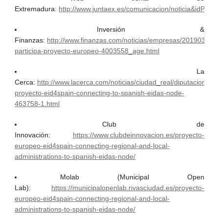
Extremadura:
http://www.juntaex.es/comunicacion/noticia&idPu
Inversión &
Finanzas:
http://www.finanzas.com/noticias/empresas/20190304/j
participa-proyecto-europeo-4003558_age.html
La
Cerca:
http://www.lacerca.com/noticias/ciudad_real/diputacion-
proyecto-eid4spain-connecting-to-spanish-eidas-node-
463758-1.html
Club de
Innovación:
https://www.clubdeinnovacion.es/proyecto-
europeo-eid4spain-connecting-regional-and-local-
administrations-to-spanish-eidas-node/
Molab (Municipal Open
Lab):
https://municipalopenlab.rivasciudad.es/proyecto-
europeo-eid4spain-connecting-regional-and-local-
administrations-to-spanish-eidas-node/