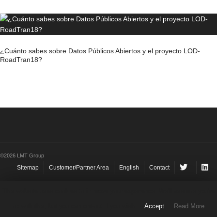
¿Cuánto sabes sobre Datos Públicos Abiertos y el proyecto LOD-
RoadTran18?
©2026 LMT Group
Sitemap
Customer/Partner Area
English
Contact
This website uses cookies to improve your experience. We'll assume you're
ok with this, but you can opt-out if you wish.
Accept
Read More