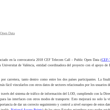
Open Data
nciado en la convocatoria
2018 CEF Telecom Call – Public Open Data (
CEF-
la Universitat de València, entidad coordinadora del proyecto con el apoyo d
 por carretera
, tanto dentro como entre los dos países participantes. La final
 más fácil vincularlos con otros datos de sectores relacionados por los usuarios
o a través del sistema de tráfico de información del LOD, cumpliendo con la Di
 y para las interfaces con otros modos de transporte. Esto mejorará no solo la v
importancia de dar un correcto seguimiento y control a nivel europeo de estos da
 inglés,
National Access Points
) de los otros Estados miembros para poder est