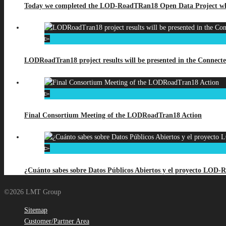
Today we completed the LOD-RoadTRan18 Open Data Project which 
LODRoadTran18 project results will be presented in the Connecte
Final Consortium Meeting of the LODRoadTran18 Action
¿Cuánto sabes sobre Datos Públicos Abiertos y el proyecto LOD
©2026 LMT Group
Sitemap
Customer/Partner Area