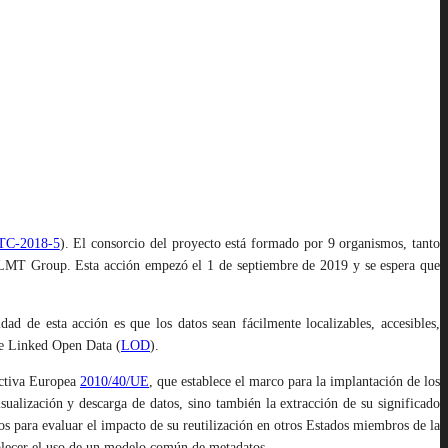
TC-2018-5
).
El consorcio del proyecto está formado por 9 organismos, tanto
e LMT Group. Esta acción empezó el 1 de septiembre de 2019 y se espera que
idad de esta acción es que los datos sean fácilmente localizables, accesibles,
 de Linked Open Data (
LOD
).
rectiva Europea
2010/40/UE
, que establece el marco para la implantación de los
isualización y descarga de datos, sino también la extracción de su significado
tos para evaluar el impacto de su reutilización en otros Estados miembros de la
ablecer el uso de un modelo común de metadatos.