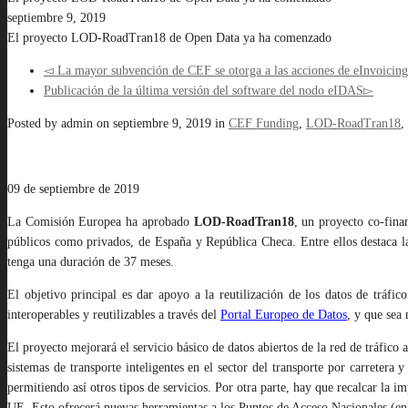
septiembre 9, 2019
El proyecto LOD-RoadTran18 de Open Data ya ha comenzado
La mayor subvención de CEF se otorga a las acciones de eInvoicing
Publicación de la última versión del software del nodo eIDAS
Posted by
admin
on
septiembre 9, 2019
in
CEF Funding
,
LOD-RoadTran18
,
09 de septiembre de 2019
La Comisión Europea ha aprobado
LOD-RoadTran18
, un proyecto co-fina
públicos como privados, de España y República Checa. Entre ellos destaca 
tenga una duración de 37 meses.
El objetivo principal es dar apoyo a la reutilización de los
datos de tráfico
interoperables y reutilizables a través del
Portal Europeo de Datos
, y que sea
El proyecto mejorará el servicio básico de datos abiertos de la red de tráfic
sistemas de transporte inteligentes en el sector del transporte por carretera
permitiendo así otros tipos de servicios. Por otra parte, hay que recalcar la 
UE. Esto ofrecerá nuevas herramientas a los Puntos de Acceso Nacionales (en