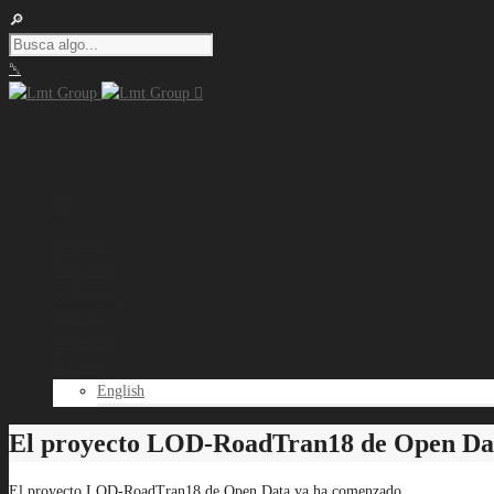
Empresa
Proyectos
Soluciones
Noticias
Contacto
Español
English
El proyecto LOD-RoadTran18 de Open Da
El proyecto LOD-RoadTran18 de Open Data ya ha comenzado