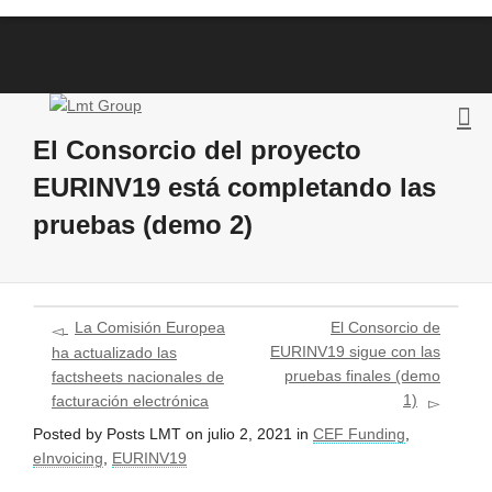
El Consorcio del proyecto
EURINV19 está completando las
pruebas (demo 2)
La Comisión Europea
El Consorcio de
EURINV19 sigue con las
ha actualizado las
pruebas finales (demo
factsheets nacionales de
1)
facturación electrónica
Posted by
Posts LMT
on
julio 2, 2021
in
CEF Funding
,
eInvoicing
,
EURINV19