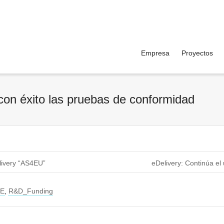
Empresa
Proyectos
con éxito las pruebas de conformidad
livery “AS4EU”
eDelivery: Continúa el
E
,
R&D_Funding