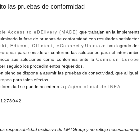
ito las pruebas de conformidad
ple Access to eDElivery (MADE)
que trabajan en la implementa
culminado la fase de pruebas de conformidad con resultados satisfactor
nkt
,
Edicom
,
Officient
,
eConnect
y
Unimaze
han logrado de
Europea
para considerar conforme las soluciones para el intercambio
conoce sus soluciones como conformes ante la
Comisión Europ
aber seguido los procedimientos requeridos.
en pleno se dispone a asumir las pruebas de conectividad, que al igua
uropea
para tales efectos.
nformidad se puede acceder a la
página oficial de
INEA
.
/1278042
 es responsabilidad exclusiva de LMTGroup y no refleja necesariament