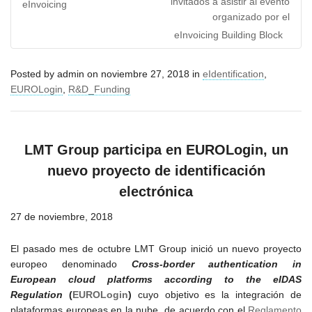
invitados a asistir al evento
eInvoicing
organizado por el
eInvoicing Building Block
Posted by
admin
on
noviembre 27, 2018
in
eIdentification
,
EUROLogin
,
R&D_Funding
LMT Group participa en
EUROLogin
, un
nuevo proyecto de identificación
electrónica
27 de noviembre, 2018
El pasado mes de octubre LMT Group inició un nuevo proyecto
europeo denominado
Cross-border authentication in
European cloud platforms according to the eIDAS
Regulation
(
EUROLogin
)
cuyo objetivo es la integración de
plataformas europeas en la nube de acuerdo con el
Reglamento