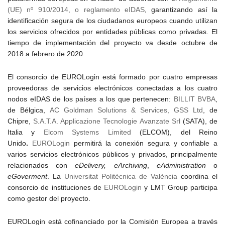
(UE) nº 910/2014, o reglamento eIDAS
, garantizando así la
identificación segura de los ciudadanos europeos cuando utilizan
los servicios ofrecidos por entidades públicas como privadas. El
tiempo de implementación del proyecto va desde octubre de
2018 a febrero de 2020.
El consorcio de EUROLogin está formado por cuatro empresas
proveedoras de servicios electrónicos conectadas a los cuatro
nodos eIDAS de los países a los que pertenecen:
BILLIT BVBA
,
de Bélgica,
AC Goldman Solutions & Services
, GSS Ltd
, de
Chipre,
S.A.T.A. Applicazione Tecnologie Avanzate Srl
(SATA), de
Italia y
Elcom Systems Limited
(ELCOM), del Reino
Unido
.
EUROLogin
permitirá la conexión segura y confiable a
varios servicios electrónicos públicos y privados, principalmente
relacionados con
eDelivery, eArchiving
,
eAdministration
o
eGoverment
. La
Universitat Politècnica de València
coordina el
consorcio de instituciones de
EUROLogin
y LMT Group participa
como gestor del proyecto.
EUROLogin está cofinanciado por la Comisión Europea a través