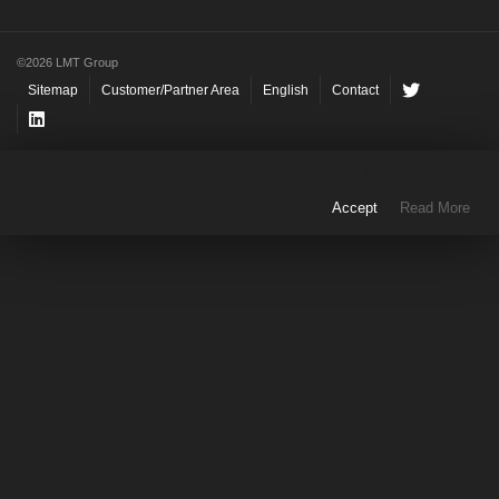
©2026 LMT Group
Sitemap
Customer/Partner Area
English
Contact
This website uses cookies to improve your experience. We'll assume you're
ok with this, but you can opt-out if you wish.
Accept
Read More