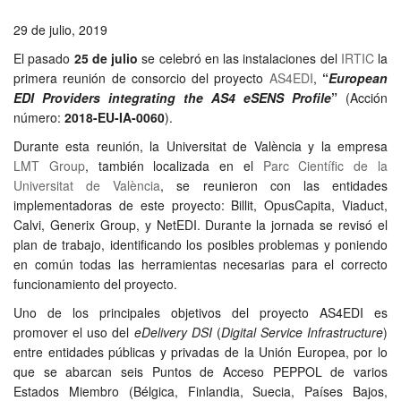
29 de julio, 2019
El pasado
25 de julio
se celebró en las instalaciones del
IRTIC
la
primera reunión de consorcio del proyecto
AS4EDI
,
“
European
EDI Providers integrating the AS4 eSENS Profile
”
(Acción
número:
2018-EU-IA-0060
)
.
Durante esta reunión, la Universitat de València y la empresa
LMT Group
, también localizada en el
Parc Científic de la
Universitat de València
, se reunieron con las entidades
implementadoras de este proyecto: Billit, OpusCapita, Viaduct,
Calvi, Generix Group, y NetEDI. Durante la jornada se revisó el
plan de trabajo, identificando los posibles problemas y poniendo
en común todas las herramientas necesarias para el correcto
funcionamiento del proyecto.
Uno de los principales objetivos del proyecto AS4EDI es
promover el uso del
eDelivery DSI
(
Digital Service Infrastructure
)
entre entidades públicas y privadas de la Unión Europea, por lo
que se abarcan seis Puntos de Acceso PEPPOL de varios
Estados Miembro (Bélgica, Finlandia, Suecia, Países Bajos,