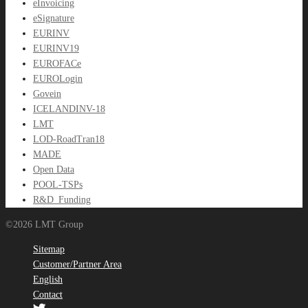
eInvoicing
eSignature
EURINV
EURINV19
EUROFACe
EUROLogin
Govein
ICELANDINV-18
LMT
LOD-RoadTran18
MADE
Open Data
POOL-TSPs
R&D_Funding
©2026 LMT Group
Sitemap
Customer/Partner Area
English
Contact