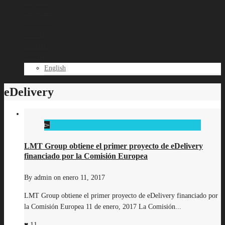
Empresa
Proyectos
Soluciones
Noticias
Contacto
Español
English
eDelivery
LMT Group obtiene el primer proyecto de eDelivery
financiado por la Comisión Europea
By
admin
on
enero 11, 2017
LMT Group obtiene el primer proyecto de eDelivery financiado por
la Comisión Europea 11 de enero, 2017 La Comisión...
11