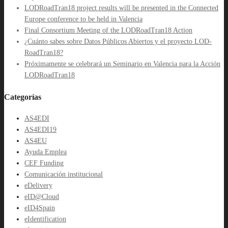
LODRoadTran18 project results will be presented in the Connected
Europe conference to be held in Valencia
Final Consortium Meeting of the LODRoadTran18 Action
¿Cuánto sabes sobre Datos Públicos Abiertos y el proyecto LOD-
RoadTran18?
Próximamente se celebrará un Seminario en Valencia para la Acción
LODRoadTran18
Categorías
AS4EDI
AS4EDI19
AS4EU
Ayuda Emplea
CEF Funding
Comunicación institucional
eDelivery
eID@Cloud
eID4Spain
eIdentification