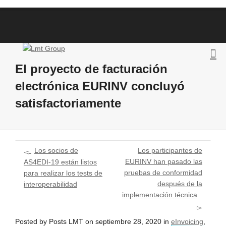
El proyecto de facturación
electrónica EURINV concluyó
satisfactoriamente
Los socios de
Los participantes de
EURINV han pasado las
AS4EDI-19 están listos
pruebas de conformidad
para realizar los tests de
después de la
interoperabilidad
implementación técnica
Posted by
Posts LMT
on
septiembre 28, 2020
in
eInvoicing
,