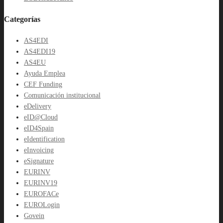
Categorías
AS4EDI
AS4EDI19
AS4EU
Ayuda Emplea
CEF Funding
Comunicación institucional
eDelivery
eID@Cloud
eID4Spain
eIdentification
eInvoicing
eSignature
EURINV
EURINV19
EUROFACe
EUROLogin
Govein