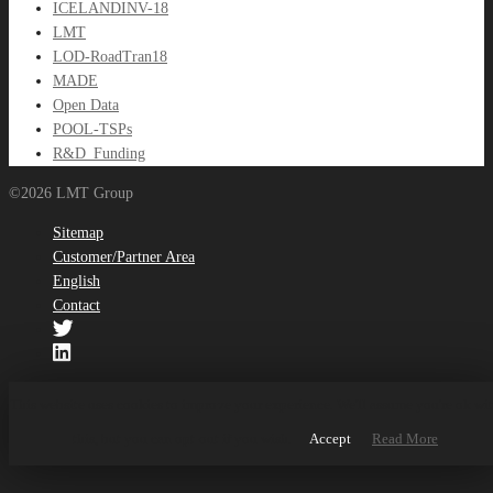
ICELANDINV-18
LMT
LOD-RoadTran18
MADE
Open Data
POOL-TSPs
R&D_Funding
©2026 LMT Group
Sitemap
Customer/Partner Area
English
Contact
This website uses cookies to improve your experience. We'll assume you're ok wi
this, but you can opt-out if you wish.
Accept
Read More