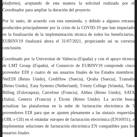
platforms
), aceptando de esta manera la solicitud realizada por el
Coordinador para ampliar la duración del proyecto.
Por lo tanto, de acuerdo con esta enmienda, y debido a algunos retrasos
producidos principalmente por la crisis de la COVID-19 que han impactado
en la finalización de la implementación técnica de todos los beneficiarios,
EURINV19 finalizará ahora el 31/07/2021, propiciando así su correcta
conclusión.
Coordinado por la Universitat de València (España) y con el apoyo técnico
de LMT Group (España), el Consorcio de EURINV19 comprende cinco
proveedor EDI y cuatro de sus usuarios finales de los Estados miembros:
NetEDI (Reino Unido), Crediflow (Suecia), Qvalia (Suecia), Transalis
(Reino Unido), Easy Systems (Netherland), Trinity College (Irlanda), Tatra
Billing (Eslovaquia), Carrefour (Francia), Althea (Reino Unido), SATA
(Italia), Generix (Francia) y Elcom (Reino Unido). La acción busca
actualizar las plataformas en la nube de facturación electrónica de 5
proveedores EDI para que se ajusten plenamente a las sintaxis requeridas
(UBL e CII) en el estándar europeo de facturación electrónica (EN16931); e
implementar soluciones de facturación electrónica EN compatibles para los
usuarios finales.