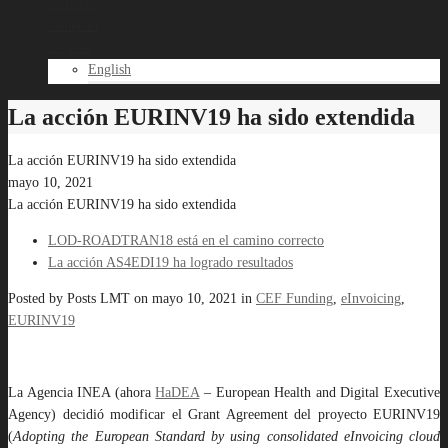
Noticias
Contacto
Español
English
La acción EURINV19 ha sido extendida
La acción EURINV19 ha sido extendida
mayo 10, 2021
La acción EURINV19 ha sido extendida
LOD-ROADTRAN18 está en el camino correcto
La acción AS4EDI19 ha logrado resultados
Posted by
Posts LMT
on
mayo 10, 2021
in
CEF Funding
,
eInvoicing
,
EURINV19
La Agencia INEA (ahora
HaDEA
– European Health and Digital Executive
Agency) decidió modificar el Grant Agreement del proyecto EURINV19
(
Adopting the European Standard by using consolidated eInvoicing cloud