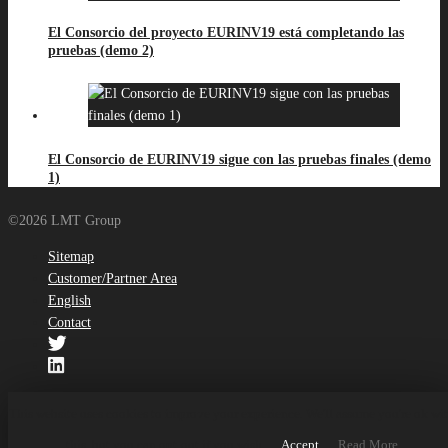
El Consorcio del proyecto EURINV19 está completando las
pruebas (demo 2)
El Consorcio de EURINV19 sigue con las pruebas finales (demo
1)
©2026 LMT Group
Sitemap
Customer/Partner Area
English
Contact
This website uses cookies to improve your experience. We'll assume you're ok wi
this, but you can opt-out if you wish.
Accept
Read More