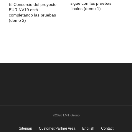
sigue con las pruebas
El Consorcio del proyecto
finales (demo 1)
EURINV19 está
completando las pruebas
(demo 2)
©2026 LMT Group
Sitemap
Customer/Partner Area
English
Contact