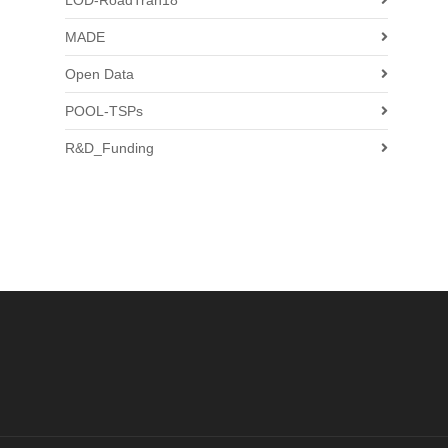
LOD-RoadTran18
MADE
Open Data
POOL-TSPs
R&D_Funding