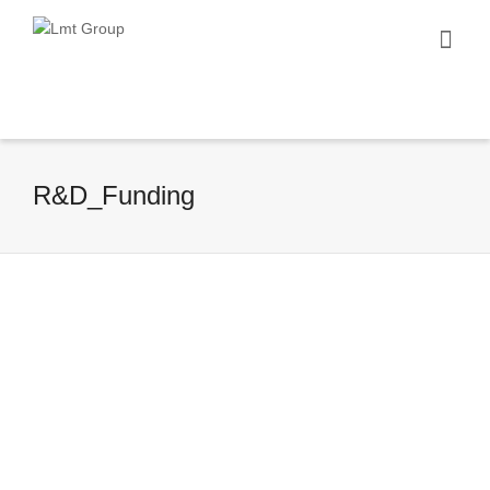
R&D_Funding
La Comisión Europea aprueba el
proyecto de factura electrónica
“POOL-TSPs”
By
admin
on
junio 5, 2018
La Comisión Europea aprueba el proyecto
de factura electrónica “POOL-TSPs” 5 de
junio 2018 El proyecto europeo “POOL-