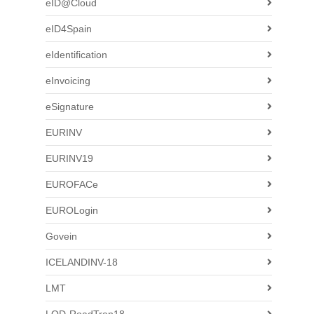
eID@Cloud
eID4Spain
eIdentification
eInvoicing
eSignature
EURINV
EURINV19
EUROFACe
EUROLogin
Govein
ICELANDINV-18
LMT